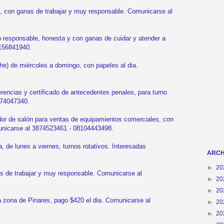
 con ganas de trabajar y muy responsable. Comunicarse al
esponsable, honesta y con ganas de cuidar y atender a
156841940.
e) de miércoles a domingo, con papeles al dia.
encias y certificado de antecedentes penales, para turno
874047340.
de salón para ventas de equipamientos comerciales, con
unicarse al 3874523461 - 08104443498.
de lunes a viernes, turnos rotativos. Interesadas
ARCH
►
20
de trabajar y muy responsable. Comunicarse al
►
20
►
20
a zona de Pinares, pago $420 el dia. Comunicarse al
►
20
►
20