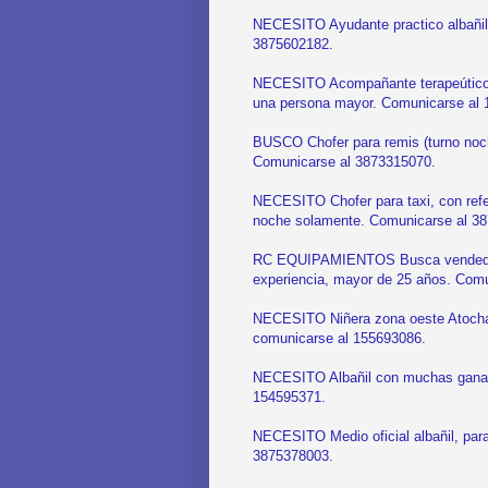
NECESITO Ayudante practico albañil,
3875602182.
NECESITO Acompañante terapeútico r
una persona mayor. Comunicarse al 
BUSCO Chofer para remis (turno noch
Comunicarse al 3873315070.
NECESITO Chofer para taxi, con refer
noche solamente. Comunicarse al 3
RC EQUIPAMIENTOS Busca vendedor 
experiencia, mayor de 25 años. Com
NECESITO Niñera zona oeste Atocha, 
comunicarse al 155693086.
NECESITO Albañil con muchas ganas 
154595371.
NECESITO Medio oficial albañil, par
3875378003.