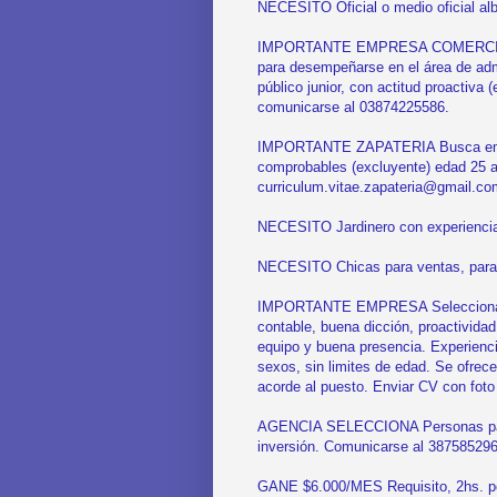
NECESITO Oficial o medio oficial alb
IMPORTANTE EMPRESA COMERCIAL de
para desempeñarse en el área de adm
público junior, con actitud proactiv
comunicarse al 03874225586.
IMPORTANTE ZAPATERIA Busca emple
comprobables (excluyente) edad 25 a
curriculum.vitae.zapateria@gmail.co
NECESITO Jardinero con experiencia 
NECESITO Chicas para ventas, para
IMPORTANTE EMPRESA Seleccionara a
contable, buena dicción, proactivida
equipo y buena presencia. Experienc
sexos, sin limites de edad. Se ofrece
acorde al puesto. Enviar CV con fo
AGENCIA SELECCIONA Personas para 
inversión. Comunicarse al 387585296
GANE $6.000/MES Requisito, 2hs. po