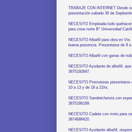
TRABAJE CON INTERNET Desde su ca
presentación sabado 30 de Septiemb
NECESITO Empleada todo quehacer do
para zona norte B° Universidad Cató
NECESITO Albañil para obra en Vte.
buena presencia. Presentarse de 9 a
NECESITO Albañil con ganas de trab
NECESITO Ayudante de albañil, que s
3875192847.
NECESITO Promotoras presentarse co
10 a 13 y de 18 a 21hs.
NECESITO Sandwichero/a con experie
3875186189.
NECESITO Cadete con moto para sand
3874688420.
NECESITO Ayudante albañil, respons