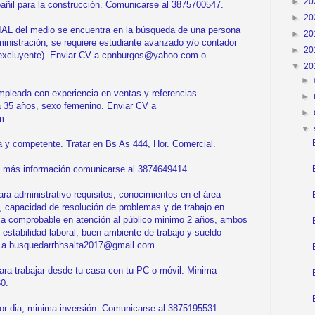
►
20
añil para la construcción. Comunicarse al 3875700547.
►
20
l medio se encuentra en la búsqueda de una persona
►
20
inistración, se requiere estudiante avanzado y/o contador
►
20
a (excluyente). Enviar CV a cpnburgos@yahoo.com o
▼
20
►
ada con experiencia en ventas y referencias
►
 35 años, sexo femenino. Enviar CV a
►
m
▼
y competente. Tratar en Bs As 444, Hor. Comercial.
 más información comunicarse al 3874649414.
dministrativo requisitos, conocimientos en el área
d, capacidad de resolución de problemas y de trabajo en
ia comprobable en atención al público minimo 2 años, ambos
 estabilidad laboral, buen ambiente de trabajo y sueldo
to a busquedarrhhsalta2017@gmail.com
trabajar desde tu casa con tu PC o móvil. Minima
0.
r dia, minima inversión. Comunicarse al 3875195531.