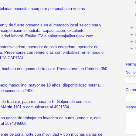
idas necesita incorporar personal para ventas.
 de fuerte presencia en el mercado local selecciona y
►
Incorporación inmediata, capacitación, excelente
►
uridad laboral. Enviar CV a saltatrabaja@outlook.com
►
niveladora, operador de pala cargadora, operador de
►
. Presentarse con referencias comprobables, en el horario
ALTA CAPITAL.
Formu
bachero con ganas de trabajar. Presentarse en Córdoba 350
Nomb
xo masculino, mayor de 18 años, disponibilidad horaria,
Corre
Independencia 1400.
trabajar, para restaurante El Galpón de comidas.
 MArtin 1101 o comunicarse al 4921534.
Mens
 ganas de trabajar en lavadero de autos, zona sur, con
e al 3874846868.
ente de zona norte con movilidad y con muchas ganas de