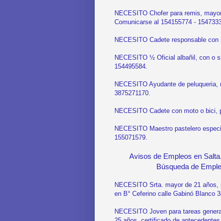
NECESITO Chofer para remis, mayor d
Comunicarse al 154155774 - 154733
NECESITO Cadete responsable con m
NECESITO ½ Oficial albañil, con o s
154495584.
NECESITO Ayudante de peluqueria, re
3875271170.
NECESITO Cadete con moto o bici, pr
NECESITO Maestro pastelero especial
155071579.
Avisos de Empleos en Salta,
Búsqueda de Empleo
NECESITO Srta. mayor de 21 años, par
en B° Ceferino calle Gabinó Blanco 
NECESITO Joven para tareas generales
25 años, certificado de antecedentes