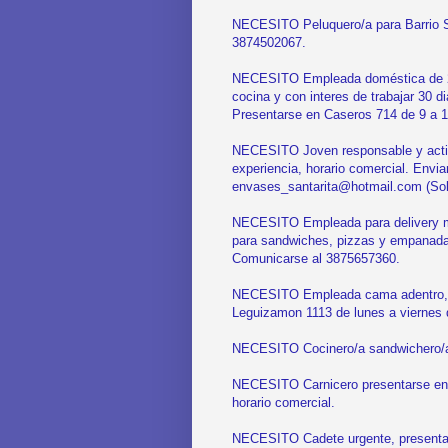
NECESITO Peluquero/a para Barrio St
3874502067.
NECESITO Empleada doméstica de 20
cocina y con interes de trabajar 30 
Presentarse en Caseros 714 de 9 a 1
NECESITO Joven responsable y activo
experiencia, horario comercial. Envia
envases_santarita@hotmail.com (Solo 
NECESITO Empleada para delivery ma
para sandwiches, pizzas y empanada
Comunicarse al 3875657360.
NECESITO Empleada cama adentro, su
Leguizamon 1113 de lunes a viernes 
NECESITO Cocinero/a sandwichero/a
NECESITO Carnicero presentarse en S
horario comercial.
NECESITO Cadete urgente, presenta