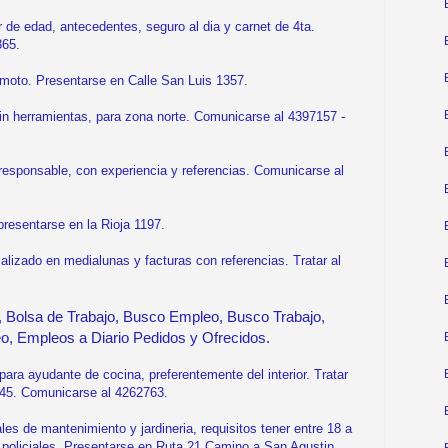
e edad, antecedentes, seguro al dia y carnet de 4ta.
365.
oto. Presentarse en Calle San Luis 1357.
in herramientas, para zona norte. Comunicarse al 4397157 -
sponsable, con experiencia y referencias. Comunicarse al
esentarse en la Rioja 1197.
izado en medialunas y facturas con referencias. Tratar al
 Bolsa de Trabajo, Busco Empleo, Busco Trabajo,
, Empleos a Diario Pedidos y Ofrecidos.
a ayudante de cocina, preferentemente del interior. Tratar
345. Comunicarse al 4262763.
 de mantenimiento y jardineria, requisitos tener entre 18 a
 policiales. Presentarse en Ruta 21 Camino a San Agustin,