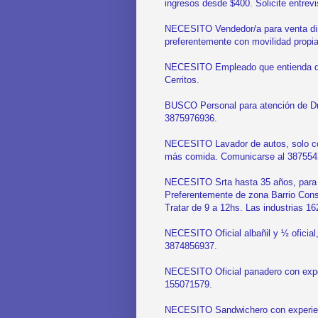
ingresos desde $400. Solicite entrev
NECESITO Vendedor/a para venta dir
preferentemente con movilidad propi
NECESITO Empleado que entienda de h
Cerritos.
BUSCO Personal para atención de Dru
3875976936.
NECESITO Lavador de autos, solo con
más comida. Comunicarse al 387554
NECESITO Srta hasta 35 años, para 
Preferentemente de zona Barrio Cons
Tratar de 9 a 12hs. Las industrias 16
NECESITO Oficial albañil y ½ oficial
3874856937.
NECESITO Oficial panadero con exper
155071579.
NECESITO Sandwichero con experienci