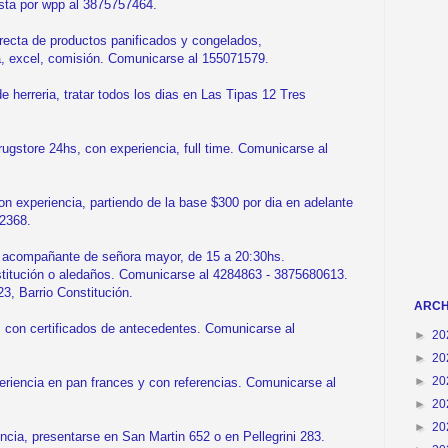
ista por wpp al 3875757464.
ecta de productos panificados y congelados,
a, excel, comisión. Comunicarse al 155071579.
erreria, tratar todos los dias en Las Tipas 12 Tres
gstore 24hs, con experiencia, full time. Comunicarse al
 experiencia, partiendo de la base $300 por dia en adelante
2368.
acompañante de señora mayor, de 15 a 20:30hs.
titución o aledaños. Comunicarse al 4284863 - 3875680613.
23, Barrio Constitución.
ARCH
, con certificados de antecedentes. Comunicarse al
►
20
►
20
►
20
iencia en pan frances y con referencias. Comunicarse al
►
20
►
20
a, presentarse en San Martin 652 o en Pellegrini 283.