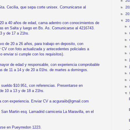
►
20
a. Cecilia, que sepa corte unisex. Comunicarse al
►
20
►
20
▼
20
 a 40 años de edad, cama adentro con conocimientos de
►
dias en Salta y luego en Bs. As. Comunicarse al 4216743.
►
3 y de 17 a 21hs.
►
 de 20 a 26 años, para trabajo en deposito, con
►
r CV con foto actualizada y antecedentes policiales a
►
enviar si cumple con los requisitos).
►
yor de edad y responsable, con experiencia comprobable
►
s de 11 a 14 y de 20 a 01hs. de martes a domingos.
►
►
eldo $10.951, con referencias. Presentarse en
►
de 10 a 13 y de 18 a 21hs.
▼
 con experiencia. Enviar CV a acguraiib@gmail.com
an Martin esq. Lamadrid carniceria La Maravilla, en el
rse en Pueyrredon 1223.