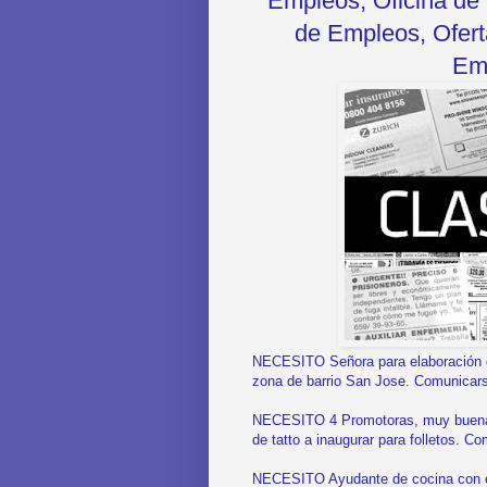
Empleos, Oficina de 
de Empleos, Oferta
Emp
NECESITO Señora para elaboración d
zona de barrio San Jose. Comunicar
NECESITO 4 Promotoras, muy buena p
de tatto a inaugurar para folletos. 
NECESITO Ayudante de cocina con e