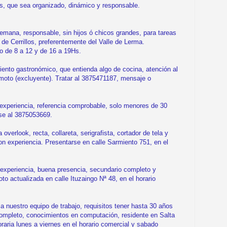
s, que sea organizado, dinámico y responsable.
ana, responsable, sin hijos ó chicos grandes, para tareas
de Cerrillos, preferentemente del Valle de Lerma.
o de 8 a 12 y de 16 a 19Hs.
to gastronómico, que entienda algo de cocina, atención al
 moto (excluyente). Tratar al 3875471187, mensaje o
xperiencia, referencia comprobable, solo menores de 30
se al 3875053669.
rlook, recta, collareta, serigrafista, cortador de tela y
n experiencia. Presentarse en calle Sarmiento 751, en el
xperiencia, buena presencia, secundario completo y
o actualizada en calle Ituzaingo Nª 48, en el horario
uestro equipo de trabajo, requisitos tener hasta 30 años
mpleto, conocimientos en computación, residente en Salta
oraria lunes a viernes en el horario comercial y sabado