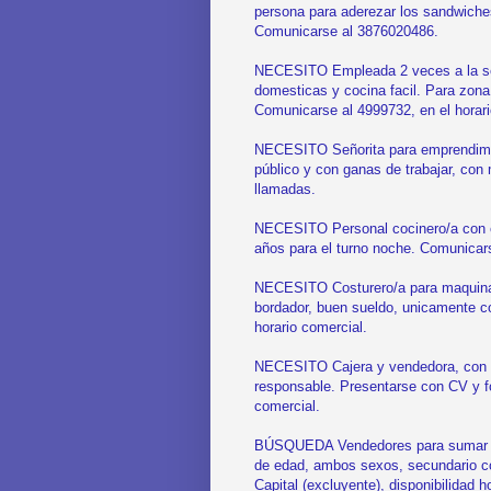
persona para aderezar los sandwiche
Comunicarse al 3876020486.
NECESITO Empleada 2 veces a la sem
domesticas y cocina facil. Para zona 
Comunicarse al 4999732, en el horari
NECESITO Señorita para emprendimien
público y con ganas de trabajar, con
llamadas.
NECESITO Personal cocinero/a con e
años para el turno noche. Comunicar
NECESITO Costurero/a para maquina ove
bordador, buen sueldo, unicamente co
horario comercial.
NECESITO Cajera y vendedora, con e
responsable. Presentarse con CV y fot
comercial.
BÚSQUEDA Vendedores para sumar a n
de edad, ambos sexos, secundario co
Capital (excluyente), disponibilidad h