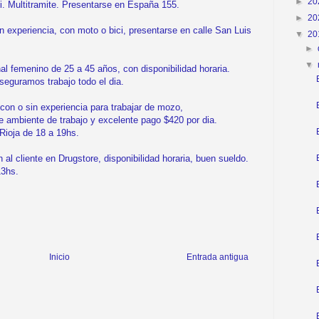
►
20
 Multitramite. Presentarse en España 155.
►
20
xperiencia, con moto o bici, presentarse en calle San Luis
▼
20
►
▼
femenino de 25 a 45 años, con disponibilidad horaria.
aseguramos trabajo todo el dia.
n o sin experiencia para trabajar de mozo,
te ambiente de trabajo y excelente pago $420 por dia.
Rioja de 18 a 19hs.
l cliente en Drugstore, disponibilidad horaria, buen sueldo.
13hs.
Inicio
Entrada antigua