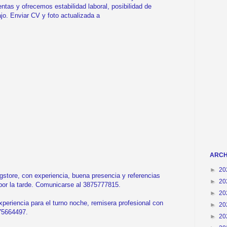
ntas y ofrecemos estabilidad laboral, posibilidad de
jo. Enviar CV y foto actualizada a
ARCH
►
20
tore, con experiencia, buena presencia y referencias
►
20
por la tarde. Comunicarse al 3875777815.
►
20
eriencia para el turno noche, remisera profesional con
►
20
75664497.
►
20