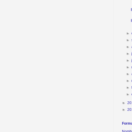
►
►
►
►
►
►
►
►
►
►
►
20
►
20
Formu
Nomb