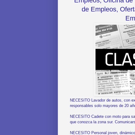
Empleos, Oficina de 
de Empleos, Oferta
Emp
NECESITO Lavador de autos, con expe
responsables solo mayores de 20 añ
NECESITO Cadete con moto para sandw
que conozca la zona sur. Comunicar
NECESITO Personal joven, dinámico c