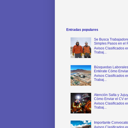
Entradas populares
Se Busca Trabajadore
Simples Pasos en el 
Avisos Clasificados e
Trabaj...
Búsquedas Laborales 
Entérate Cómo Enviar
Avisos Clasificados e
Trabaj...
Atención Salta y Juju
Cómo Enviar el CV en
Avisos Clasificados e
Trabaj...
Importante Convocato
Avisos Clasificados e