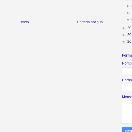
►
►
►
Inicio
Entrada antigua
►
20
►
20
►
20
Formu
Nomb
Corre
Mens