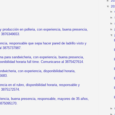
►
20
▼
20
►
►
►
►
roducción en polleria, con experiencia, buena presencia,
l 3876349653.
▼
ncia, responsable que sepa hacer pared de ladrillo visto y
al 3875737987.
 para sandwicheria, con experiencia, buena presencia,
ponibilidad horaria full time. Comunicarse al 3875427614.
icheria, con experiencia, disponibilidad horaria,
6683.
cia en el rubro, disponibilidad horaria, responsable y
l 3875172574.
iencia, buena presencia, responsable, mayores de 35 años,
 3875095170.
►
►