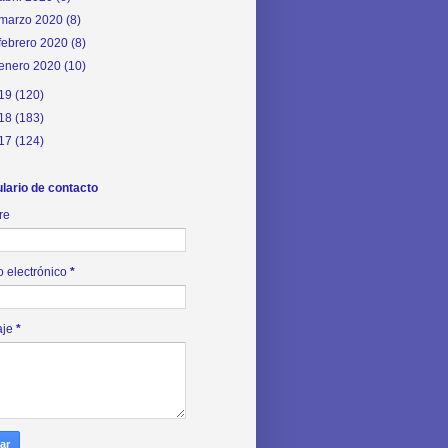
marzo 2020
(8)
febrero 2020
(8)
enero 2020
(10)
19
(120)
18
(183)
17
(124)
lario de contacto
re
o electrónico
*
aje
*