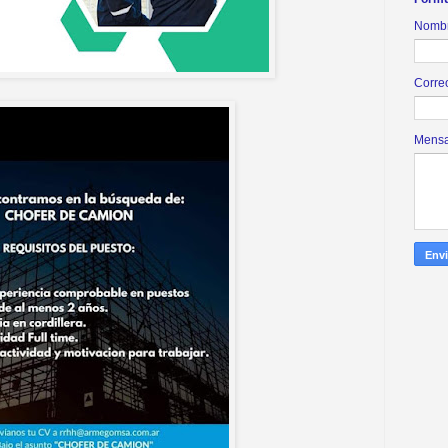
Nomb
Corre
Mens