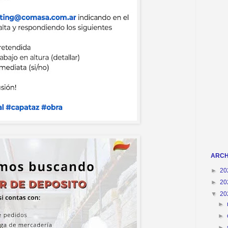
ARCH
►
20
►
20
▼
20
►
►
►