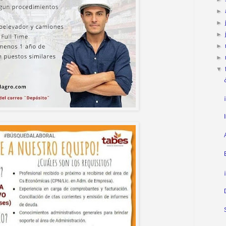
►
►
►
►
►
▼