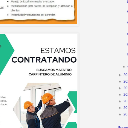
►
►
20
►
20
►
20
►
20
►
20
►
20
►
20
Formu