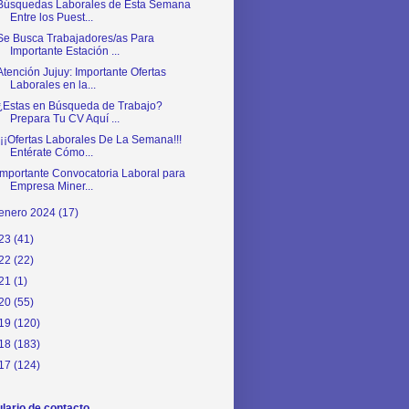
Búsquedas Laborales de Esta Semana
Entre los Puest...
Se Busca Trabajadores/as Para
Importante Estación ...
Atención Jujuy: Importante Ofertas
Laborales en la...
¿Estas en Búsqueda de Trabajo?
Prepara Tu CV Aquí ...
¡¡¡Ofertas Laborales De La Semana!!!
Entérate Cómo...
Importante Convocatoria Laboral para
Empresa Miner...
enero 2024
(17)
23
(41)
22
(22)
21
(1)
20
(55)
19
(120)
18
(183)
17
(124)
lario de contacto