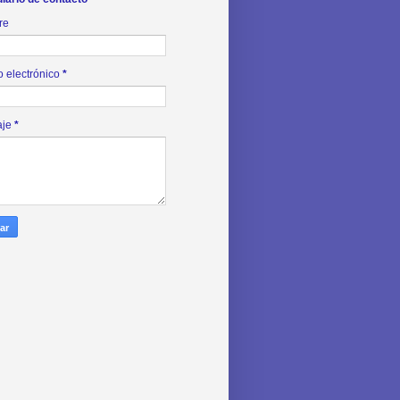
re
o electrónico
*
aje
*