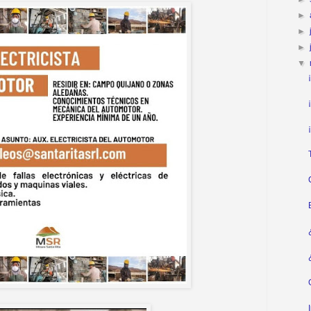
►
►
►
▼