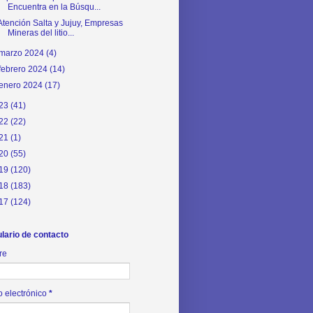
Encuentra en la Búsqu...
Atención Salta y Jujuy, Empresas
Mineras del litio...
marzo 2024
(4)
febrero 2024
(14)
enero 2024
(17)
23
(41)
22
(22)
21
(1)
20
(55)
19
(120)
18
(183)
17
(124)
lario de contacto
re
o electrónico
*