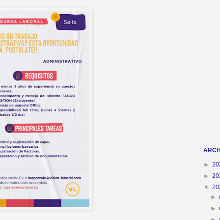
ARCH
►
20
►
20
▼
20
►
►
►