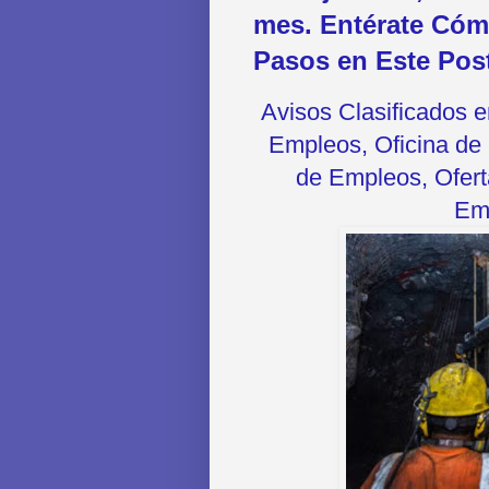
mes. Entérate Cóm
Pasos en Este Pos
Avisos Clasificados 
Empleos, Oficina de 
de Empleos, Oferta
Emp