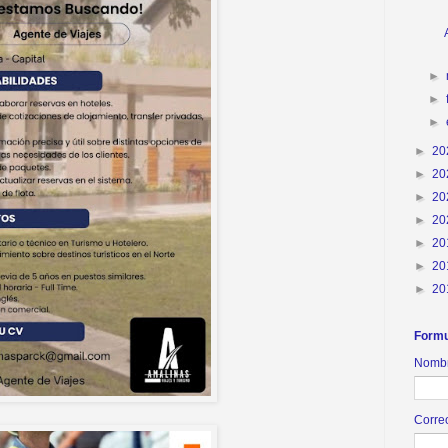
►
►
►
►
20
►
20
►
20
►
20
►
20
►
20
►
20
Formu
Nomb
Corre