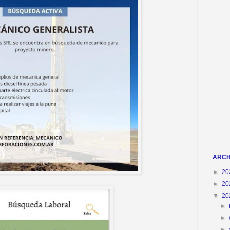
ARCH
►
20
►
20
▼
20
►
►
►