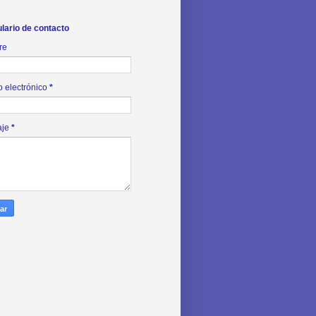
lario de contacto
re
o electrónico
*
aje
*