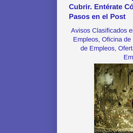
Cubrir. Entérate C
Pasos en el Post
Avisos Clasificados 
Empleos, Oficina de 
de Empleos, Oferta
Emp