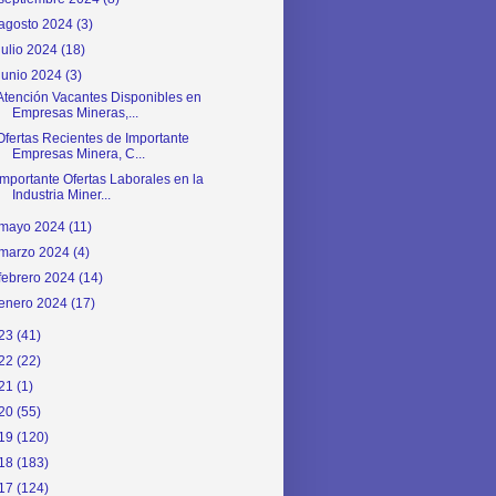
agosto 2024
(3)
julio 2024
(18)
junio 2024
(3)
Atención Vacantes Disponibles en
Empresas Mineras,...
Ofertas Recientes de Importante
Empresas Minera, C...
Importante Ofertas Laborales en la
Industria Miner...
mayo 2024
(11)
marzo 2024
(4)
febrero 2024
(14)
enero 2024
(17)
23
(41)
22
(22)
21
(1)
20
(55)
19
(120)
18
(183)
17
(124)