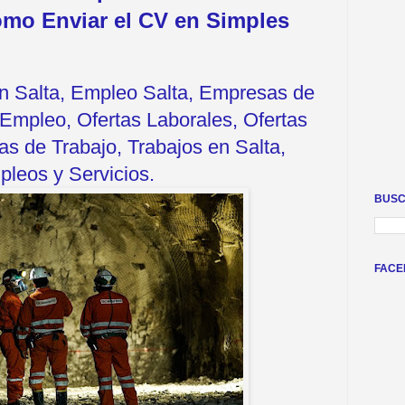
ómo Enviar el CV en Simples
en Salta, Empleo Salta, Empresas de
Empleo, Ofertas Laborales, Ofertas
s de Trabajo, Trabajos en Salta,
leos y Servicios.
BUSC
FACE