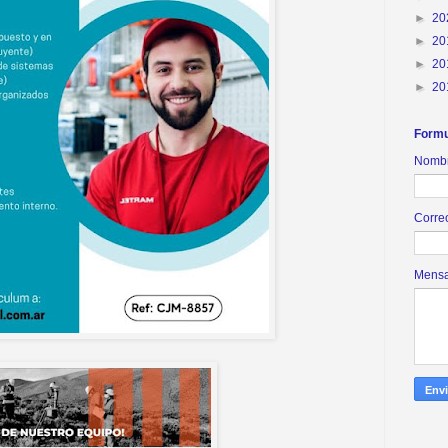
►
20
►
20
►
20
►
20
Formu
Nomb
Corre
Mens