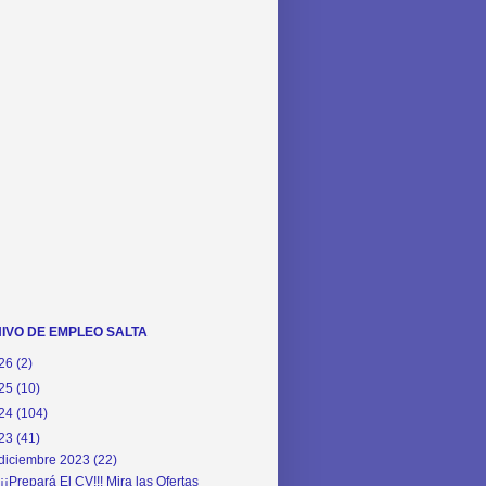
IVO DE EMPLEO SALTA
26
(2)
25
(10)
24
(104)
23
(41)
diciembre 2023
(22)
¡¡¡Prepará El CV!!! Mira las Ofertas