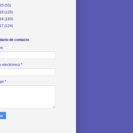
20
(55)
19
(120)
18
(183)
17
(124)
lario de contacto
re
o electrónico
*
aje
*